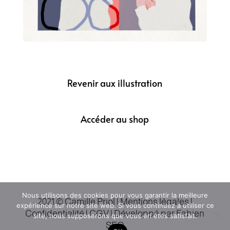
Revenir aux illustration
Accéder au shop
Nous utilisons des cookies pour vous garantir la meilleure
2021 © Camille Priol |
Mentions légales
|
expérience sur notre site web. Si vous continuez à utiliser ce
Confidentialité |
CGV
|
Développé par Fabien
site, nous supposerons que vous en êtes satisfait.
SEO