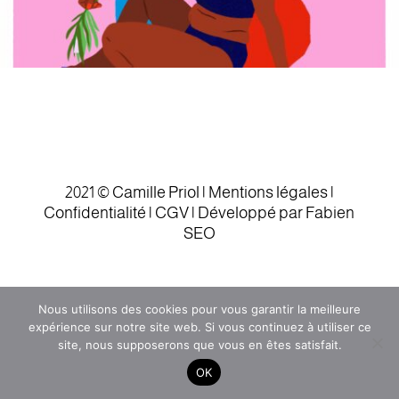
2021 © Camille Priol |
Mentions légales
|
Confidentialité |
CGV
|
Développé par Fabien
SEO
Nous utilisons des cookies pour vous garantir la meilleure
expérience sur notre site web. Si vous continuez à utiliser ce
site, nous supposerons que vous en êtes satisfait.
OK