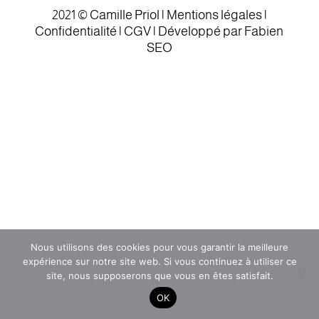
2021 © Camille Priol |
Mentions légales
|
Confidentialité |
CGV
|
Développé par Fabien
SEO
Nous utilisons des cookies pour vous garantir la meilleure
expérience sur notre site web. Si vous continuez à utiliser ce
site, nous supposerons que vous en êtes satisfait.
OK